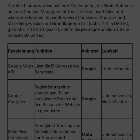
Darüber hinaus werden mit Ihrer Zustimmung, die Sie im Rahmen
unseres Consent Management Tools erteilen, bearbeiten und
widerrufen können, folgende weitere Cookies zu Analyse- und
Marketingzwecken auf Grundlage von Art. 6 Abs. 1 lit. a DSGVO,
§ 25 Abs. 1 TDDDG gesetzt, sofern die jeweilige Funktion auf der
Website aktiviert ist:
Bezeichnung
Funktion
Anbieter
Laufzeit
Google Maps
Liest die IP-Adresse des
Google
Läuft sofort ab
API
Benutzers
Registrierung einer
eindeutigen ID, um
Google
Unterschiedlich,
statistische Daten über
Google
Analytics
bis zu 2 Jahre
den Besuch der Website
zu generieren
Ermöglicht Tracking von
Meta Pixel
Website-Interaktionen
Meta
Unterschiedlich,
(Facebook
zur Analyse und