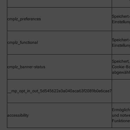
Speichert 
cmplz_preferences
Einstellu
Speichert 
cmplz_functional
Einstellu
Speichert
cmplz_banner-status
Cookie-B
abgewähl
__mp_opt_in_out_5d545622e3a040aca63f2089b0e6cae7
Ermöglic
accessibility
und notw
Funktion