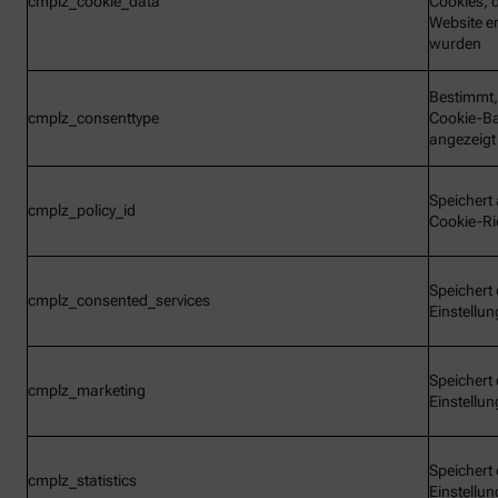
cmplz_cookie_data
Cookies, d
Website e
wurden
Bestimmt,
cmplz_consenttype
Cookie-B
angezeigt
Speichert 
cmplz_policy_id
Cookie-Ric
Speichert 
cmplz_consented_services
Einstellu
Speichert 
cmplz_marketing
Einstellu
Speichert 
cmplz_statistics
Einstellu