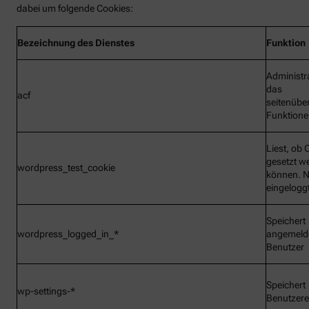
dabei um folgende Cookies:
Bezeichnung
des Dienstes
Funktion
Administr
das
acf
seitenübe
Funktionen
Liest, ob 
gesetzt w
wordpress_test_cookie
können. N
eingelogg
Speichert
wordpress_logged_in_*
angemeld
Benutzer
Speichert
wp-settings-*
Benutzere