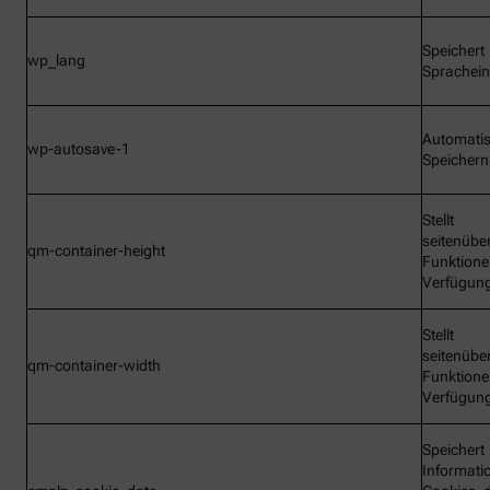
Speichert
wp_lang
Sprachein
Automati
wp-autosave-1
Speichern
Stellt
seitenübe
qm-container-height
Funktione
Verfügun
Stellt
seitenübe
qm-container-width
Funktione
Verfügun
Speichert
Informati