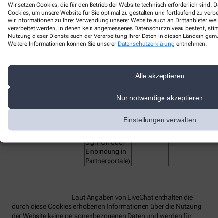
Wir setzen Cookies, die für den Betrieb der Website technisch erforderlich sind.
Cookies, um unsere Website für Sie optimal zu gestalten und fortlaufend zu ver
Bezeichnung des
wir Informationen zu Ihrer Verwendung unserer Website auch an Drittanbieter wei
Funktion
Anbieter
Laufzeit
verarbeitet werden, in denen kein angemessenes Datenschutzniveau besteht, stimm
Dienstes
Nutzung dieser Dienste auch der Verarbeitung Ihrer Daten in diesen Ländern gem. 
lc_cid
Customer ID
LiveChat
2 Jahre
Weitere Informationen können Sie unserer
Datenschutzerklärung
entnehmen.
Customer
lc_cst
LiveChat
2 Jahre
Secure Token
Alle akzeptieren
Technisches
Hilfs-Cookie,
rüft beim
Nur notwendige akzeptieren
Redirect die
OAuth-
oauth_redirect_detector
LiveChat
2 Jahre
Einstellungen verwalten
Anmeldung
(z.B. bei Single
Sign-On oder
Einbindung in
Partnerportale)
Laut Angaben von LiveChat enthalten die
durch diese Cookies erhobenen Informationen über die Nutzung
der Website keine personenbezogenen Daten und werden für