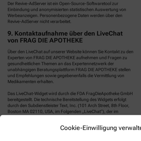
Der Revive-AdServer ist ein Open-Source-Softwaretool zur
Einbindung und anonymisierten statistischen Auswertung von
Werbeanzeigen. Personenbezogene Daten werden über den
Revive-AdServer nicht verarbeitet.
9.
Kontaktaufnahme über den LiveChat
von FRAG DIE APOTHEKE
Über den LiveChat auf unserer Website können Sie Kontakt zu den
Experten von FRAG DIE APOTHEKE aufnehmen und Fragen zu
gesundheitlichen Themen an das Expertennetzwerk der
unabhängigen Beratungsplattform FRAG DIE APOTHEKE stellen
und Empfehlungen sowie gegebenenfalls die Vermittlung von
Medikamenten erhalten.
Das LiveChat-Widget wird durch die FDA FragDieApotheke GmbH
bereitgestellt. Die technische Bereitstellung des Widgets erfolgt
durch den Subdienstleister Text, Inc. (101 Arch Street, 8th Floor,
Boston MA 02110, USA, im Folgenden „LiveChat“), der im
Auftrag von FRAG DIE APOTHEKE handelt. Wir selbst haben kein
Vertragsverhältnis mit der Text, Inc.
Cookie-Einwilligung verwalt
LiveChat verwendet funktionale Cookies.