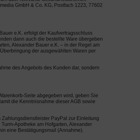
life media GmbH & Co. KG, Postfach 1223, 77602
auer e.K. erfolgt der Kaufvertragsschluss
unden dann auch die bestellte Ware übergeben
arten, Alexander Bauer e.K. – in der Regel am
ne Überbringung der ausgewählten Waren per
Annahme des Angebots des Kunden dar, sondern
er Warenkorb-Seite abgegeben wird, geben Sie
 damit die Kenntnisnahme dieser AGB sowie
 Zahlungsdienstleister PayPal zur Einleitung
h die Turm-Apotheke am Hofgarten, Alexander
hin eine Bestätigungsmail (Annahme).