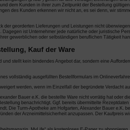
und dem Kunden in ihrer zum Zeitpunkt der Bestellung gültig
 des Kunden erkennen wir nicht an, es sei denn, wir stimmen i
eck der georderten Lieferungen und Leistungen nicht überwiege
. Dagegen ist Unternehmer jede natürliche oder juristische Per
hrer gewerblichen oder selbständigen beruflichen Tätigkeit han
tellung, Kauf der Ware
end und stellt kein bindendes Angebot dar, sondern eine Aufford
ines vollständig ausgefüllten Bestellformulars im Onlineverfahre
rweigert werden, wenn im Einzelfall der begründete Verdacht au
xander Bauer e.K. die bestellte Ware nicht vorrätig hat oder d
estellung benachrichtigt. Ggf. bereits übermittelte Rezeptdaten
ndt. Die Turm-Apotheke am Hofgarten, Alexander Bauer e.K. beh
ünden der Arzneimittelsicherheit anzupassen. Der Kaufpreis wir
dheitsmagazin „MyLife“ als kostenloses E-Paper zu abonnieren