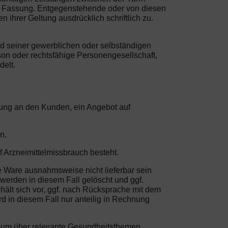
en Fassung. Entgegenstehende oder von diesen
hrer Geltung ausdrücklich schriftlich zu.
nd seiner gewerblichen oder selbständigen
son oder rechtsfähige Personengesellschaft,
delt.
erung an den Kunden, ein Angebot auf
n.
f Arzneimittelmissbrauch besteht.
ie Ware ausnahmsweise nicht lieferbar sein
 werden in diesem Fall gelöscht und ggf.
ält sich vor, ggf. nach Rücksprache mit dem
d in diesem Fall nur anteilig in Rechnung
, um über relevante Gesundheitsthemen