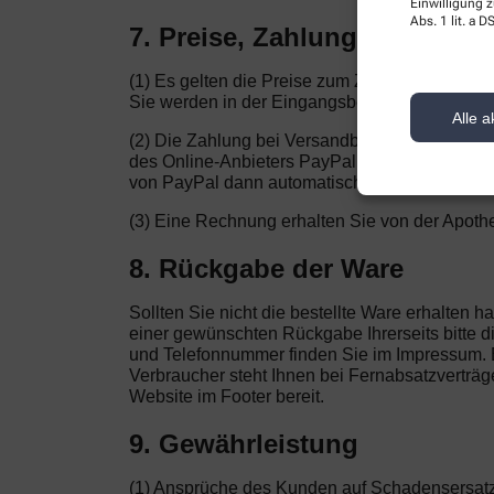
Einwilligung z
Abs. 1 lit. a
7. Preise, Zahlung
(1) Es gelten die Preise zum Zeitpunkt der Bes
Sie werden in der Eingangsbestätigung dokument
Alle a
(2) Die Zahlung bei Versandbestellungen finde
des Online-Anbieters PayPal weitergeleitet. E
von PayPal dann automatisch durchgeführt, we
(3) Eine Rechnung erhalten Sie von der Apothe
8. Rückgabe der Ware
Sollten Sie nicht die bestellte Ware erhalten
einer gewünschten Rückgabe Ihrerseits bitte d
und Telefonnummer finden Sie im Impressum. Bi
Verbraucher steht Ihnen bei Fernabsatzverträge
Website im Footer bereit.
9. Gewährleistung
(1) Ansprüche des Kunden auf Schadensersat