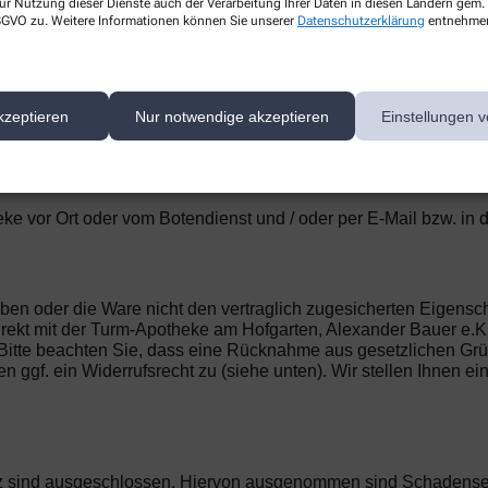
ur Nutzung dieser Dienste auch der Verarbeitung Ihrer Daten in diesen Ländern gem. 
 DSGVO zu. Weitere Informationen können Sie unserer
Datenschutzerklärung
entnehme
tellung. Alle Preise sind Endpreise in Euro und verstehen sich i
iert. Der Kaufpreis ist unmittelbar mit Vertragsschluss fällig.
kzeptieren
Nur notwendige akzeptieren
Einstellungen v
t über den Zahlungsdienstleister PayPal statt. Im Rahmen der 
ine Registrierung bzw. Legitimierung bei PayPal ist notwendig,
nn Turm-Apotheke am Hofgarten, Alexander Bauer e.K. PayPal 
ke vor Ort oder vom Botendienst und / oder per E-Mail bzw. in 
 haben oder die Ware nicht den vertraglich zugesicherten Eigen
irekt mit der Turm-Apotheke am Hofgarten, Alexander Bauer e.K
tte beachten Sie, dass eine Rücknahme aus gesetzlichen Gründen
n ggf. ein Widerrufsrecht zu (siehe unten). Wir stellen Ihnen ei
z sind ausgeschlossen. Hiervon ausgenommen sind Schadense