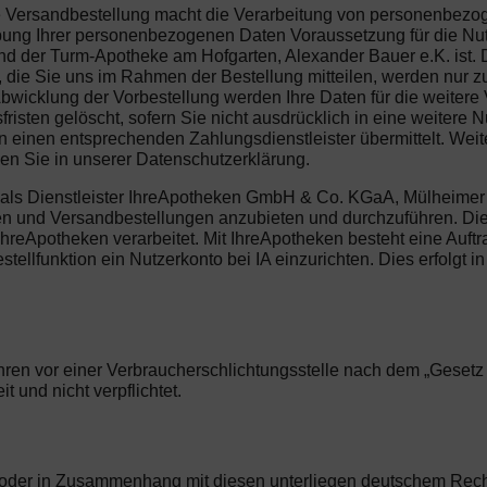
die Versandbestellung macht die Verarbeitung von personenbez
hebung Ihrer personenbezogenen Daten Voraussetzung für die Nu
d der Turm-Apotheke am Hofgarten, Alexander Bauer e.K. ist. De
die Sie uns im Rahmen der Bestellung mitteilen, werden nur zu
Abwicklung der Vorbestellung werden Ihre Daten für die weiter
isten gelöscht, sofern Sie nicht ausdrücklich in eine weitere N
einen entsprechenden Zahlungsdienstleister übermittelt. Weite
den Sie in unserer Datenschutzerklärung.
als Dienstleister IhreApotheken GmbH & Co. KGaA, Mülheimer S
ngen und Versandbestellungen anzubieten und durchzuführen. Di
Apotheken verarbeitet. Mit IhreApotheken besteht eine Auftr
ellfunktion ein Nutzerkonto bei IA einzurichten. Dies erfolgt in
ren vor einer Verbraucherschlichtungsstelle nach dem „Gesetz üb
 und nicht verpflichtet.
us oder in Zusammenhang mit diesen unterliegen deutschem Rec