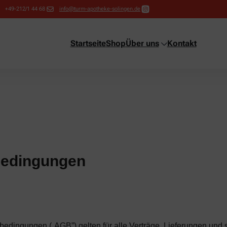
+49-212/1 44 68
info@turm-apotheke-solingen.de
Startseite
Shop
Über uns
Kontakt
bedingungen
edingungen („AGB”) gelten für alle Verträge, Lieferungen und