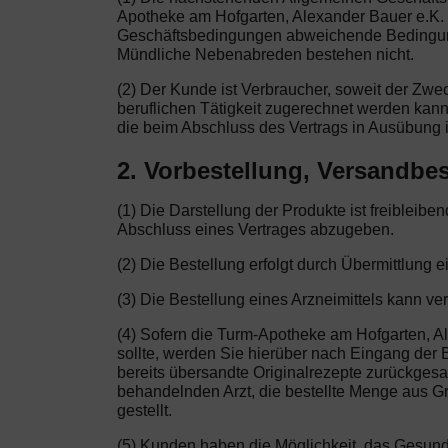
Apotheke am Hofgarten, Alexander Bauer e.K. 
Geschäftsbedingungen abweichende Bedingungen
Mündliche Nebenabreden bestehen nicht.
(2) Der Kunde ist Verbraucher, soweit der Zw
beruflichen Tätigkeit zugerechnet werden kann
die beim Abschluss des Vertrags in Ausübung i
2. Vorbestellung, Versandbes
(1) Die Darstellung der Produkte ist freibleib
Abschluss eines Vertrages abzugeben.
(2) Die Bestellung erfolgt durch Übermittlung e
(3) Die Bestellung eines Arzneimittels kann ve
(4) Sofern die Turm-Apotheke am Hofgarten, Ale
sollte, werden Sie hierüber nach Eingang der B
bereits übersandte Originalrezepte zurückgesa
behandelnden Arzt, die bestellte Menge aus Gr
gestellt.
(5) Kunden haben die Möglichkeit, das Gesun