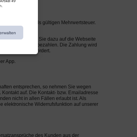
Artikel 49
n.
nklusive der jeweils gültigen Mehrwertsteuer.
erwalten
Bestellung werden Sie dazu auf die Webseite
 um den Betrag zu bezahlen. Die Zahlung wird
zur Zahlung auffordert.
der App.
schaften entsprechen, so nehmen Sie wegen
. Kontakt auf. Die Kontakt- bzw. Emailadresse
 nicht in allen Fällen erlaubt ist. Als
ne elektronische Widerrufsfunktion auf unserer
rsatzansprüche des Kunden aus der