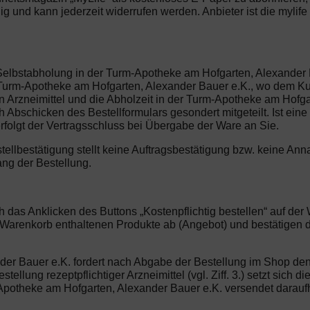
illig und kann jederzeit widerrufen werden. Anbieter ist die my
Selbstabholung in der Turm-Apotheke am Hofgarten, Alexander B
r Turm-Apotheke am Hofgarten, Alexander Bauer e.K., wo dem K
en Arzneimittel und die Abholzeit in der Turm-Apotheke am Hofg
 Abschicken des Bestellformulars gesondert mitgeteilt. Ist ei
folgt der Vertragsschluss bei Übergabe der Ware an Sie.
stellbestätigung stellt keine Auftragsbestätigung bzw. keine 
ang der Bestellung.
ch das Anklicken des Buttons „Kostenpflichtig bestellen“ auf d
m Warenkorb enthaltenen Produkte ab (Angebot) und bestätigen
der Bauer e.K. fordert nach Abgabe der Bestellung im Shop den
tellung rezeptpflichtiger Arzneimittel (vgl. Ziff. 3.) setzt sic
-Apotheke am Hofgarten, Alexander Bauer e.K. versendet darauf